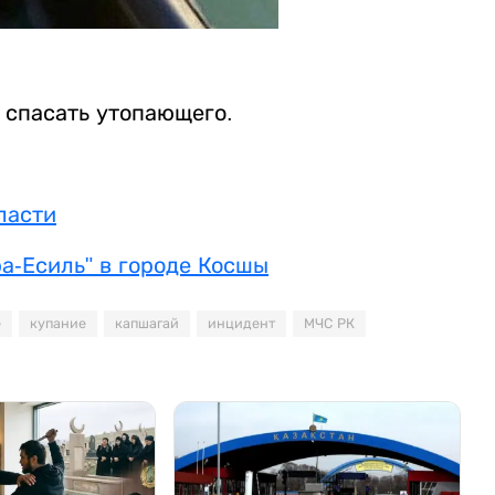
о спасать утопающего.
ласти
ра-Есиль" в городе Косшы
е
купание
капшагай
инцидент
МЧС РК