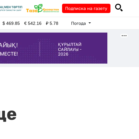
Подписка на газету
Погода
$
469.85
€
542.16
₽
5.78
ще