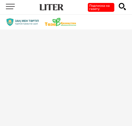
Подписка на
газету