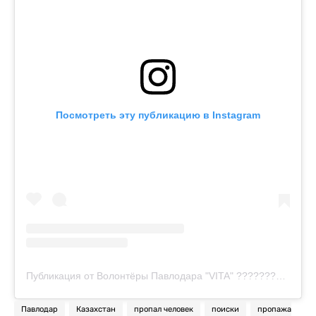
Посмотреть эту публикацию в Instagram
Публикация от Волонтёры Павлодара "VITA" ???????? (@poiskoviki_pavlodara_vita)
Павлодар
Казахстан
пропал человек
поиски
пропажа