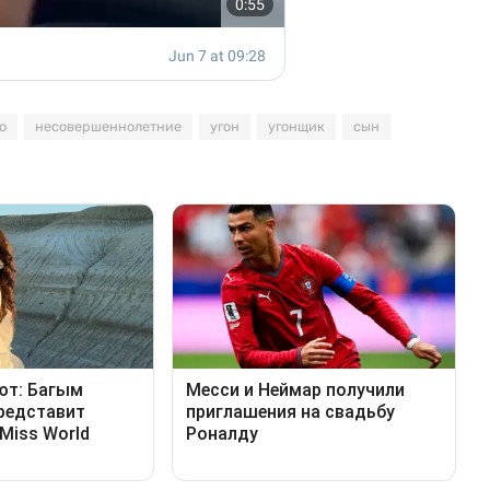
о
несовершеннолетние
угон
угонщик
сын