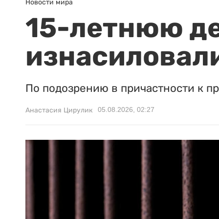
Новости мира
15-летнюю д
изнасиловали
По подозрению в причастности к п
05.08.2026, 02:27
Анастасия Цирулик