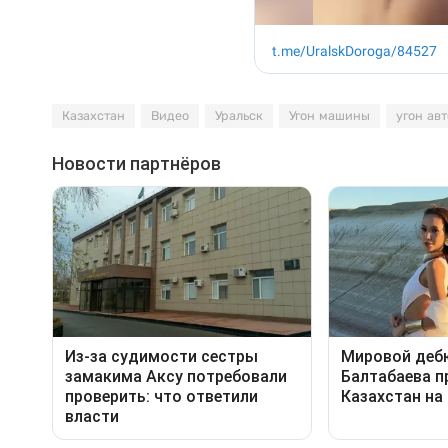
Казахстан
Видео
Уральск
Угон машины
угон авт