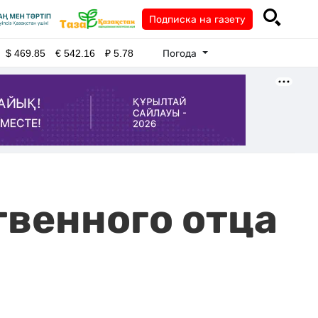
Подписка на газету
Погода
$
469.85
€
542.16
₽
5.78
твенного отца