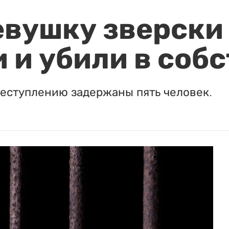
евушку зверски
 и убили в соб
реступлению задержаны пять человек.