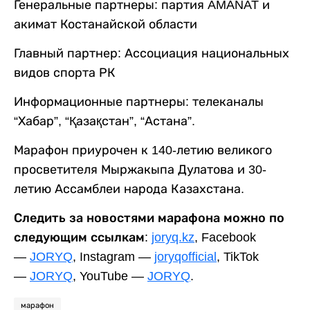
Генеральные партнеры: партия AMANAT и
акимат Костанайской области
Главный партнер: Ассоциация национальных
видов спорта РК
Информационные партнеры: телеканалы
“Хабар”, “Қазақстан”, “Астана”.
Марафон приурочен к 140-летию великого
просветителя Мыржакыпа Дулатова и 30-
летию Ассамблеи народа Казахстана.
Следить за новостями марафона можно по
следующим ссылкам:
joryq.kz
, Facebook
—
JORYQ
, Instagram —
joryqofficial
, TikTok
—
JORYQ
, YouTube —
JORYQ
.
марафон