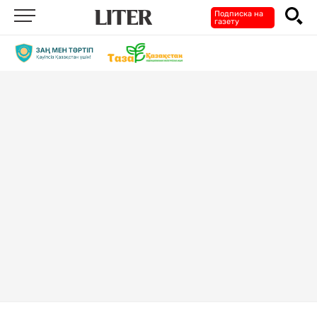
Подписка на
газету