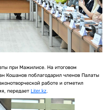
аты при Мажилисе. На итоговом
ан Кошанов поблагодарил членов Палаты
законотворческой работе и отметил
мя, передает
Liter.kz
.