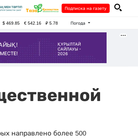
Подписка на газету
Погода
$
469.85
€
542.16
₽
5.78
щественной
рых направлено более 500