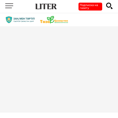
Подписка на
газету