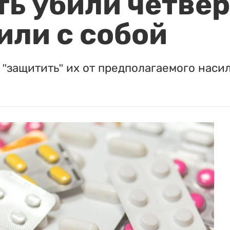
ть убили четвер
или с собой
"защитить" их от предполагаемого насил