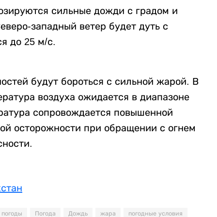
нозируются сильные дожди с градом и
еверо-западный ветер будет дуть с
я до 25 м/с.
остей будут бороться с сильной жарой. В
пература воздуха ожидается в диапазоне
ература сопровождается повышенной
бой осторожности при обращении с огнем
сности.
хстан
 погоды
Погода
Дождь
жара
погодные условия