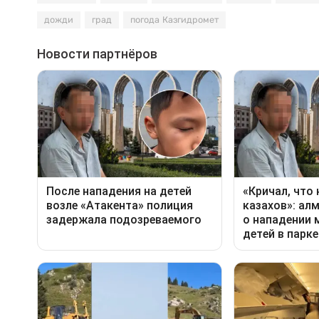
дожди
град
погода Казгидромет