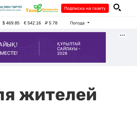
Подписка на газету
Погода
$
469.85
€
542.16
₽
5.78
ля жителей