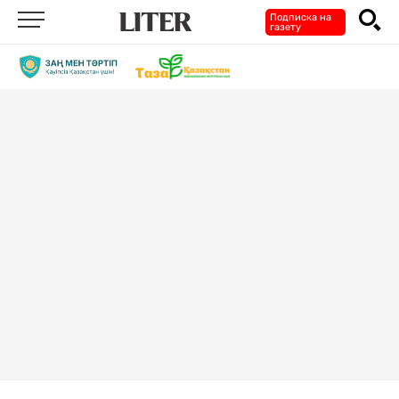
Подписка на
газету