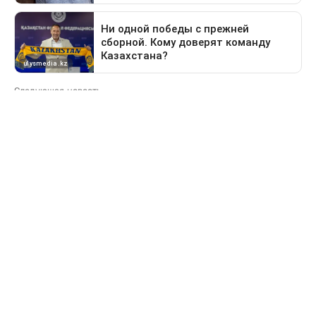
Следующая новость
Какие дороги перекроют в Астане 9 августа
Предыдущая новость
Поездка в Тараз станет дольше: водителей
перенаправят на старый перевал
Деньги
За сколько продают и
покупают доллары в
обменниках Казахстана 6
августа