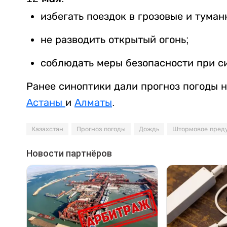
избегать поездок в грозовые и тума
не разводить открытый огонь;
соблюдать меры безопасности при си
Ранее синоптики дали прогноз погоды 
Астаны
и
Алматы
.
Казахстан
Прогноз погоды
Дождь
Штормовое пред