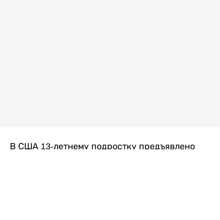
В США 13-летнему подростку предъявлено
обвинение в убийстве второй степени после
гибели его 14-летней сводной сестры. По
версии следствия, трагедия произошла
вскоре после ссоры между детьми, передает
Liter.kz
со ссылкой на
kmph.com
.