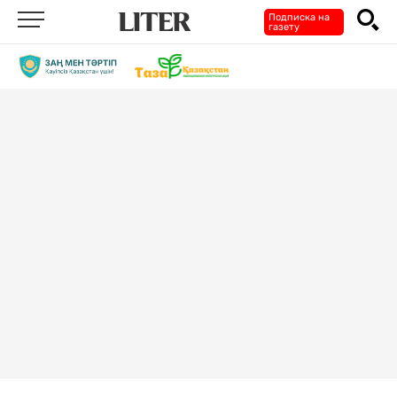
Подписка на
газету