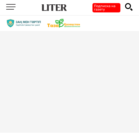
Подписка на
газету