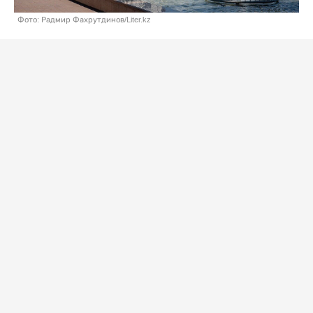
Фото: Радмир Фахрутдинов/Liter.kz