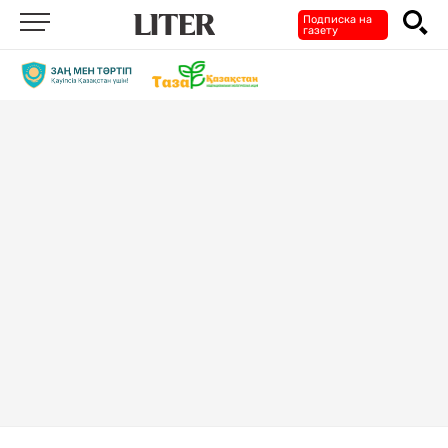
Подписка на
газету