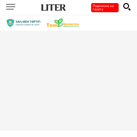
Подписка на
газету