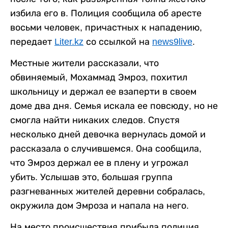
избила его в. Полиция сообщила об аресте
восьми человек, причастных к нападению,
передает
Liter.kz
со ссылкой на
news9live
.
Местные жители рассказали, что
обвиняемый, Мохаммад Эмроз, похитил
школьницу и держал ее взаперти в своем
доме два дня. Семья искала ее повсюду, но не
смогла найти никаких следов. Спустя
несколько дней девочка вернулась домой и
рассказала о случившемся. Она сообщила,
что Эмроз держал ее в плену и угрожал
убить. Услышав это, большая группа
разгневанных жителей деревни собралась,
окружила дом Эмроза и напала на него.
На место происшествия прибыла полиция,