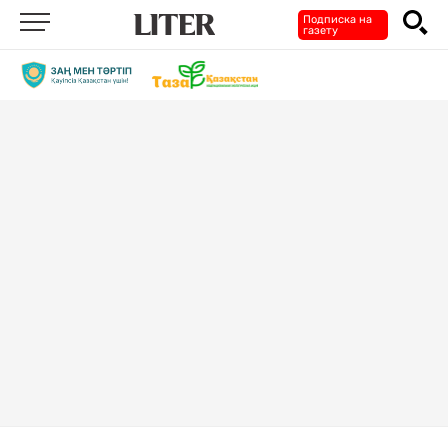
Подписка на
газету