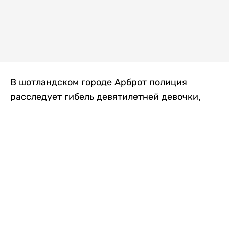
В шотландском городе Арброт полиция
расследует гибель девятилетней девочки,
которую нашли с тяжелыми травмами в
промышленной зоне, где семья разбила
палаточный лагерь. По подозрению в
убийстве ребенка задержан ее 35-летний
отец, передает
Liter.kz
со ссылкой на
The Sun
.
По данным полиции, семья из Западного
Йоркшира приехала в Арброт и разбила
палатку на территории заброшенной