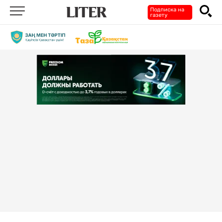
Подписка на
газету