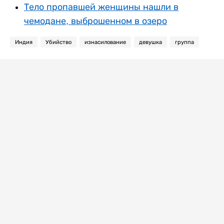
Тело пропавшей женщины нашли в
чемодане, выброшенном в озеро
Индия
Убийство
изнасилование
девушка
группа