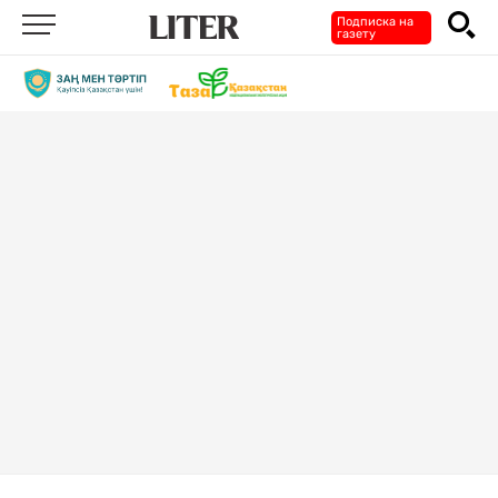
Подписка на
газету