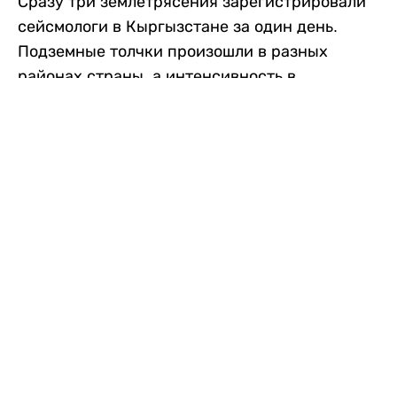
Сразу три землетрясения зарегистрировали
сейсмологи в Кыргызстане за один день.
Подземные толчки произошли в разных
районах страны, а интенсивность в
населенных пунктах достигала трех баллов.
Об этом сообщили в Институте сейсмологии
Национальной академии наук Кыргызской
Республики, передает
Liter.kz
со ссылкой
на
24.kg
.
Первое землетрясение произошло утром в
воскресенье, в 09:33. Магнитуда
сейсмического события, по данным
института, составила около 3 баллов. Очаг
находился на границе Кыргызстана и
Узбекистана – в нескольких километрах от
села Кочубаево и неподалеку от Аравана.