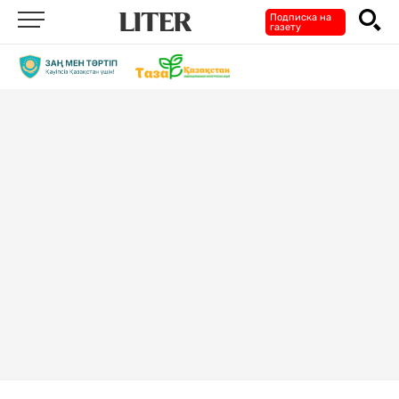
Подписка на
газету