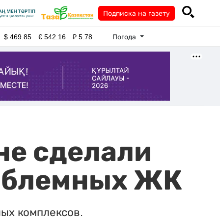
Подписка на газету
Погода
$
469.85
€
542.16
₽
5.78
не сделали
облемных ЖК
ых комплексов.