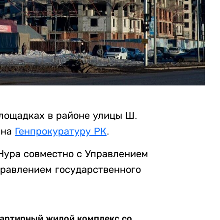
лощадках в районе улицы Ш.
 на
Генпрокуратуру РК
.
Нура совместно с Управлением
правлением государственного
квартирный жилой комплекс со