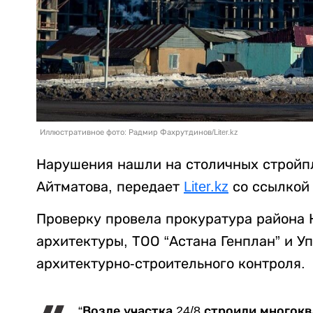
Иллюстративное фото: Радмир Фахрутдинов/Liter.kz
Нарушения нашли на столичных стройп
Айтматова, передает
Liter.kz
со ссылкой
Проверку провела прокуратура района 
архитектуры, ТОО “Астана Генплан” и У
архитектурно-строительного контроля.
“Возле участка 24/8 строили много