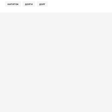
кипяток
долги
долг