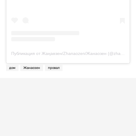
Публикация от Жаңаөзен/Zhanaozen/Жанаозен (@zhanaozen_online)
дом
Жанаозен
провал