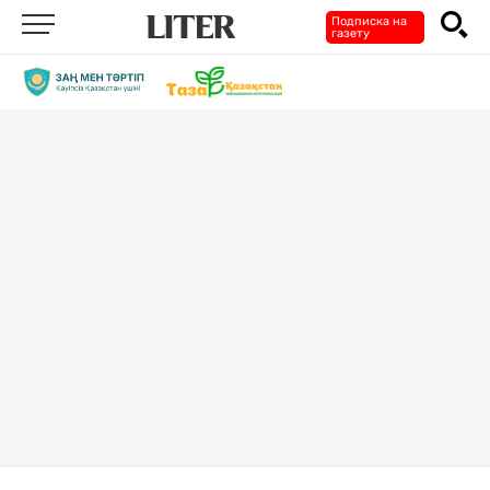
Подписка на
газету