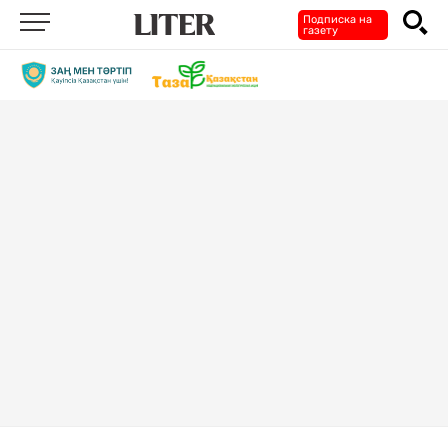
Подписка на
газету