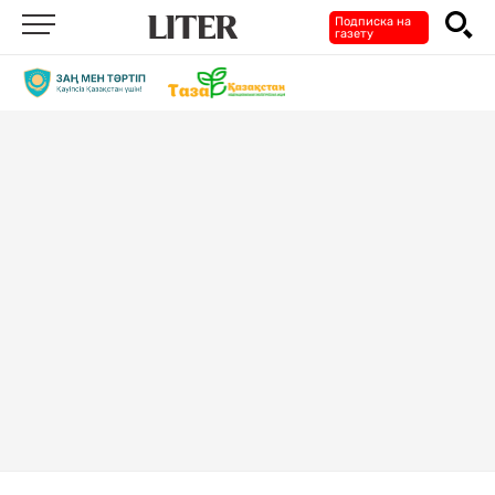
Подписка на
газету