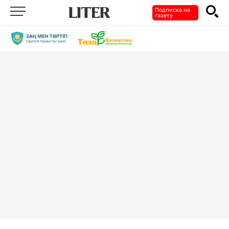
Подписка на
газету