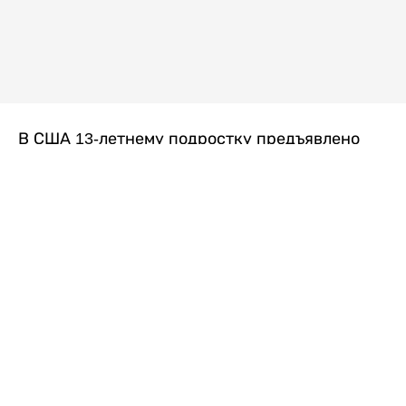
В США 13-летнему подростку предъявлено
обвинение в убийстве второй степени после
гибели его 14-летней сводной сестры. По
версии следствия, трагедия произошла
вскоре после ссоры между детьми, передает
Liter.kz
со ссылкой на
kmph.com
.
Как сообщили в полиции, девочка получила
огнестрельное ранение в голову. Она
скончалась от полученных травм.
Во время происшествия в доме находились