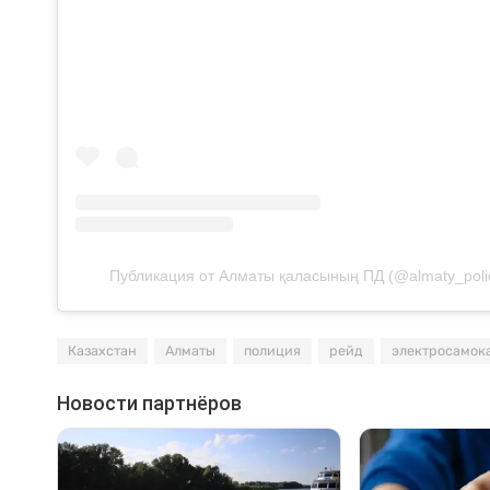
Публикация от Алматы қаласының ПД (@almaty_poli
Казахстан
Алматы
полиция
рейд
электросамок