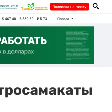
Подписка на газету
Погода
$
467.48
€
539.52
₽
5.73
ктросамакаты