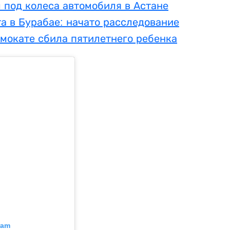
 под колеса автомобиля в Астане
а в Бурабае: начато расследование
мокате сбила пятилетнего ребенка
ram