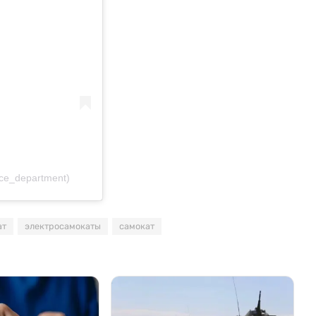
ce_department)
ат
электросамокаты
самокат