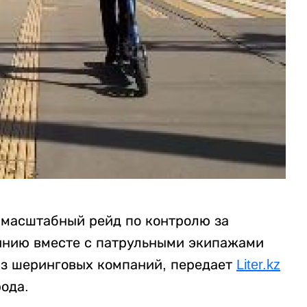
л масштабный рейд по контролю за
инию вместе с патрульными экипажами
из шеринговых компаний, передает
Liter.kz
ода.