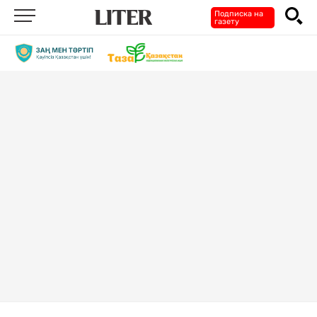
Подписка на
газету