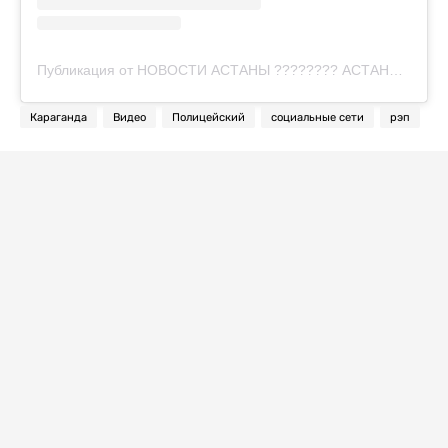
Публикация от НОВОСТИ АСТАНЫ ???????? АСТАНА (@vsya_astana)
Караганда
Видео
Полицейский
социальные сети
рэп