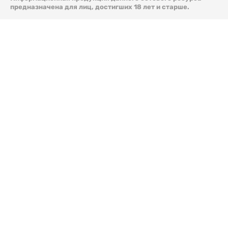
предназначена для лиц, достигших 18 лет и старше.
© 2026 Liter.kz. Все права защищены.
Скачать
электронную версию газеты Liter.kz № 88 от 8 авг.