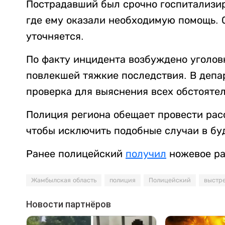
Пострадавший был срочно госпитализи
где ему оказали необходимую помощь. 
уточняется.
По факту инцидента возбуждено уголовн
повлекшей тяжкие последствия. В деп
проверка для выяснения всех обстояте
Полиция региона обещает провести рас
чтобы исключить подобные случаи в бу
Ранее полицейский
получил
ножевое ра
Жамбылская область
полиция
Полицейский
выстр