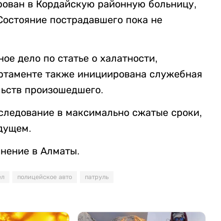
рован в Кордайскую районную больницу,
Состояние пострадавшего пока не
ое дело по статье о халатности,
артаменте также инициирована служебная
льств произошедшего.
следование в максимально сжатые сроки,
дущем.
нение в Алматы.
ел
полицейское авто
патруль