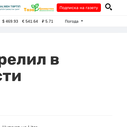
Подписка на газету
Погода
$
469.93
€
541.64
₽
5.71
релил в
сти