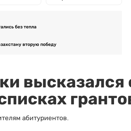
ались без тепла
азахстану вторую победу
и высказался о
 списках гранто
ителям абитуриентов.