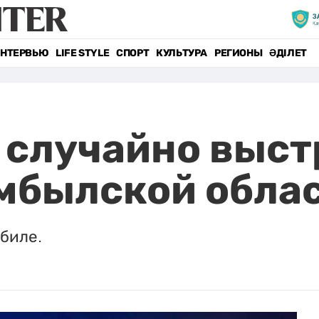
НТЕРВЬЮ
LIFE STYLE
СПОРТ
КУЛЬТУРА
РЕГИОНЫ
ӘДІЛЕТ
случайно выст
мбылской обла
обиле.