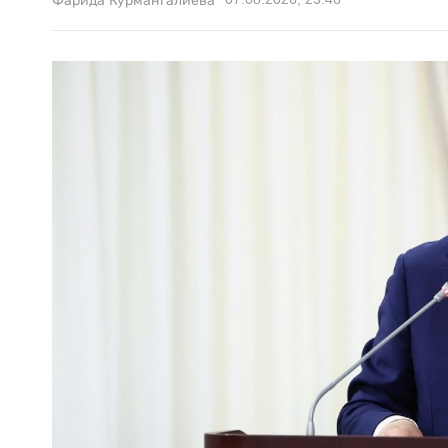
Фарида Курмангалиева