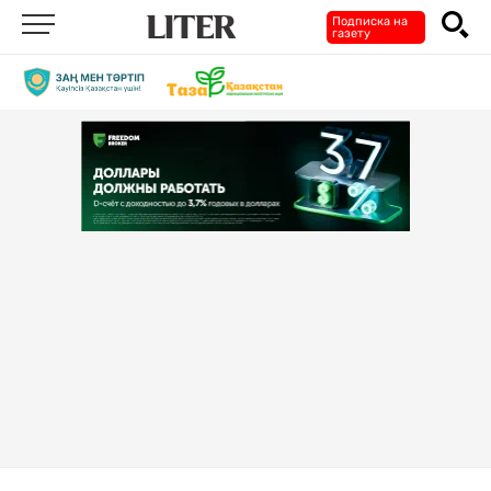
Подписка на
газету