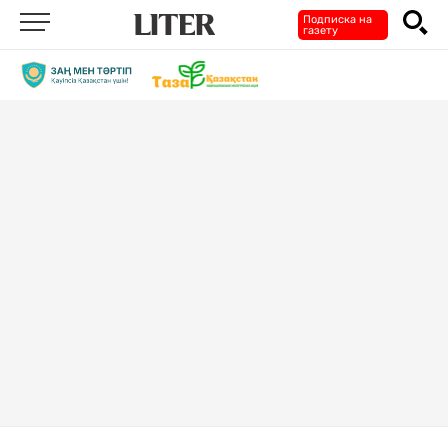
Подписка на
газету