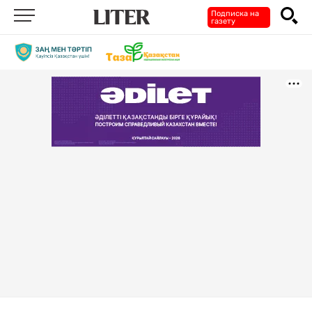
Подписка на
газету