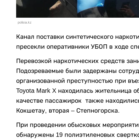
polisia.kz
Канал поставки синтетического наркот
пресекли оперативники УБОП в ходе сп
Перевозкой наркотических средств зан
Подозреваемые были задержаны сотруд
организованной преступностью при въе
Toyota Mark X находилась жительница об
качестве пассажирок также находились
Кокшетау, вторая – Степногорска.
При проведении обысковых мероприяти
обнаружены 19 полиэтиленовых свертк