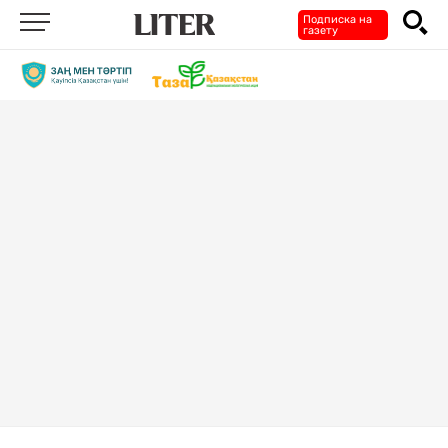
Подписка на
газету