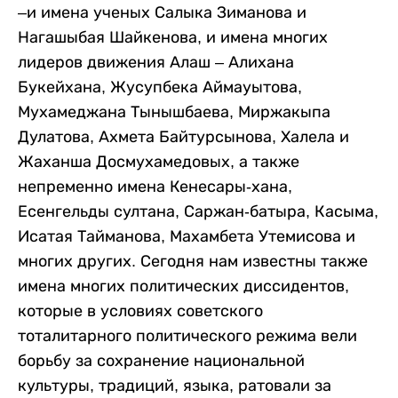
–и имена ученых Салыка Зиманова и
Нагашыбая Шайкенова, и имена многих
лидеров движения Алаш – Алихана
Букейхана, Жусупбека Аймауытова,
Мухамеджана Тынышбаева, Миржакыпа
Дулатова, Ахмета Байтурсынова, Халела и
Жаханша Досмухамедовых, а также
непременно имена Кенесары-хана,
Есенгельды султана, Саржан-батыра, Касыма,
Исатая Тайманова, Махамбета Утемисова и
многих других. Сегодня нам известны также
имена многих политических диссидентов,
которые в условиях советского
тоталитарного политического режима вели
борьбу за сохранение национальной
культуры, традиций, языка, ратовали за