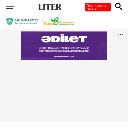
Подписка на
газету