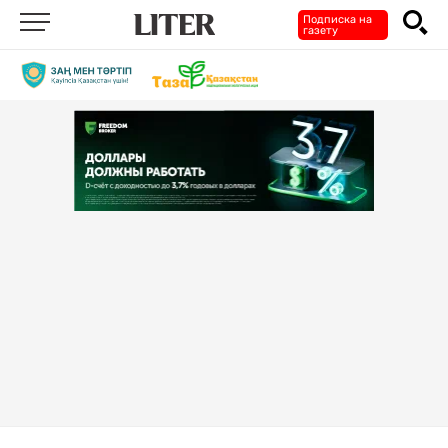
Подписка на
газету