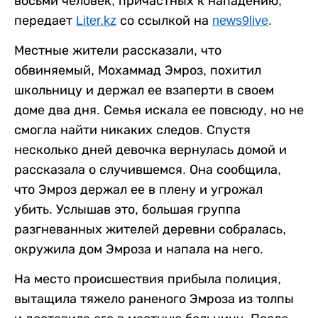
восьми человек, причастных к нападению,
передает
Liter.kz
со ссылкой на
news9live
.
Местные жители рассказали, что
обвиняемый, Мохаммад Эмроз, похитил
школьницу и держал ее взаперти в своем
доме два дня. Семья искала ее повсюду, но не
смогла найти никаких следов. Спустя
несколько дней девочка вернулась домой и
рассказала о случившемся. Она сообщила,
что Эмроз держал ее в плену и угрожал
убить. Услышав это, большая группа
разгневанных жителей деревни собралась,
окружила дом Эмроза и напала на него.
На место происшествия прибыла полиция,
вытащила тяжело раненого Эмроза из толпы