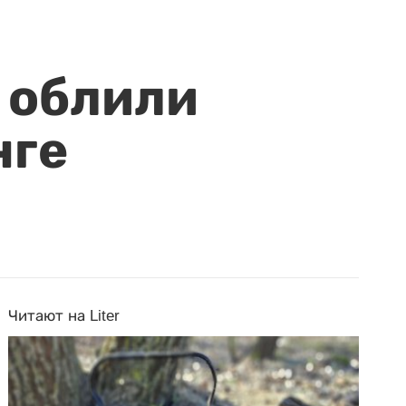
 облили
нге
Читают на Liter