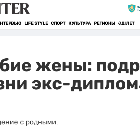
НТЕРВЬЮ
LIFE STYLE
СПОРТ
КУЛЬТУРА
РЕГИОНЫ
ӘДІЛЕТ
бие жены: под
зни экс-диплом
щение с родными.