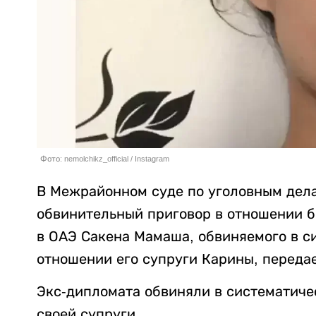
Фото: nemolchikz_official / Instagram
В Межрайонном суде по уголовным дела
обвинительный приговор в отношении б
в ОАЭ Сакена Мамаша, обвиняемого в 
отношении его супруги Карины, переда
Экс-дипломата обвиняли в систематиче
своей супруги.