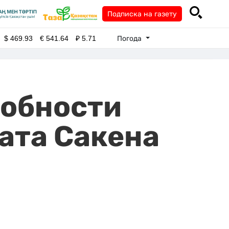
Подписка на газету
Погода
$
469.93
€
541.64
₽
5.71
робности
ата Сакена