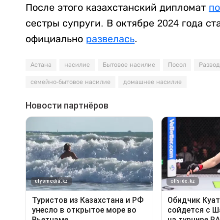
После этого казахстанский дипломат
п
сестры супруги. В октябре 2024 года с
официально
развелась
.
Астана
насилие
Бытовое насилие
Посол
Развод
семейно-бытовое насилие
домашнее насилие