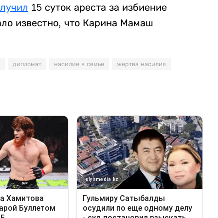
олучил
15 суток ареста за избиение
тало известно, что Карина Мамаш
дипломат
насилие в семье
жертва насилия