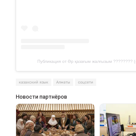
Публикация от Әр қазағым жалғызым ???????? 
казахский язык
Алматы
соцсети