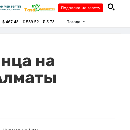
Подписка на газету
Погода
$
467.48
€
539.52
₽
5.73
нца на
 Алматы