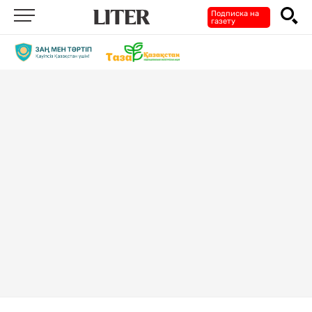
Подписка на
газету