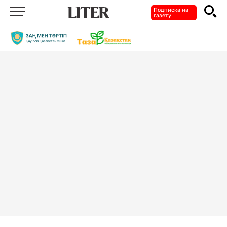
Подписка на
газету