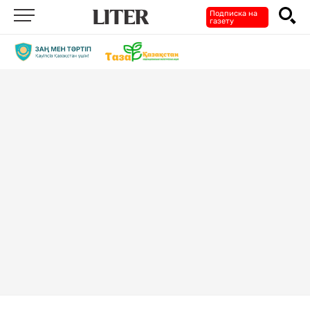
Подписка на
газету