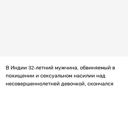
В Индии 32-летний мужчина, обвиняемый в
похищении и сексуальном насилии над
несовершеннолетней девочкой, скончался
после того, как разъяренная толпа жестоко
избила его в. Полиция сообщила об аресте
восьми человек, причастных к нападению,
передает
Liter.kz
со ссылкой на
news9live
.
Местные жители рассказали, что