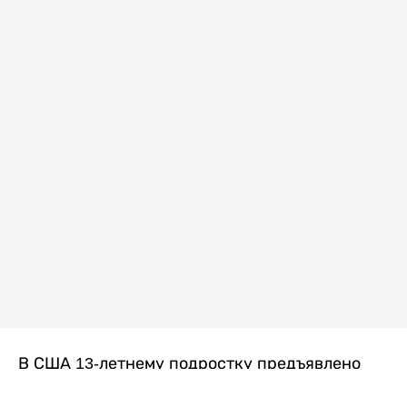
В США 13-летнему подростку предъявлено
обвинение в убийстве второй степени после