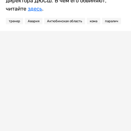
директора ДЮСШ. В чем его обвиняют,
читайте
здесь
.
тренер
Авария
Актюбинская область
кома
паралич