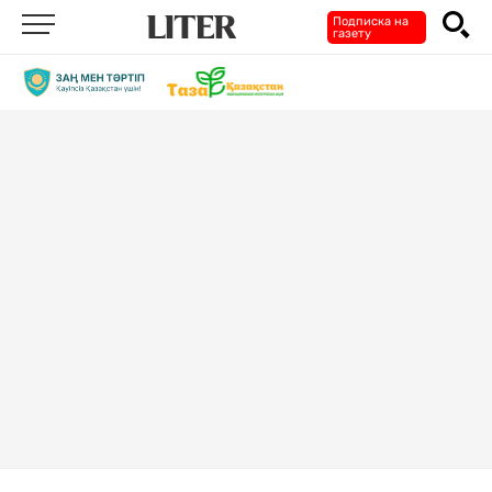
Подписка на
газету