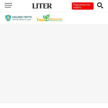
Подписка на
газету