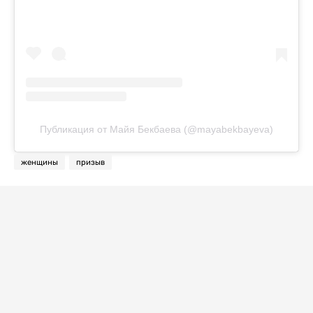
Публикация от Майя Бекбаева (@mayabekbayeva)
женщины
призыв