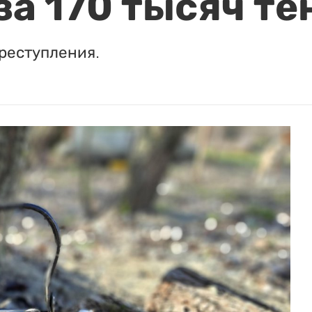
за 170 тысяч те
реступления.