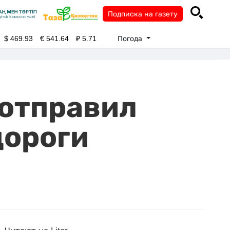
Подписка на газету
Погода
$
469.93
€
541.64
₽
5.71
 отправил
дороги