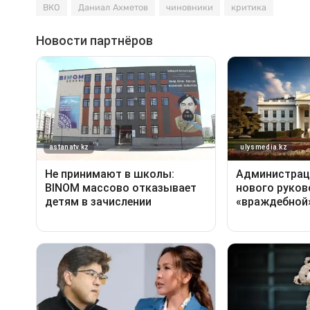
ВКО
Даниал Ахметов
чиновники
критика