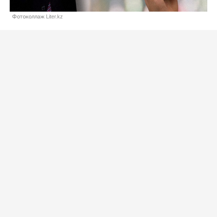
Фотоколлаж Liter.kz