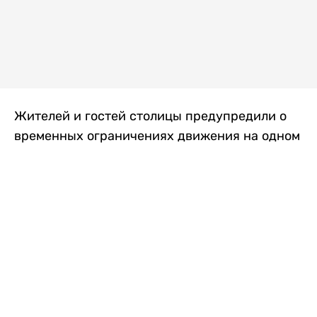
Жителей и гостей столицы предупредили о
временных ограничениях движения на одном
из самых загруженных проспектов города.
Причиной станут дорожные работы, которые
продлятся два дня, передает
Liter.kz
.
По информации городских служб, с 7 по 8
августа на проспекте Кабанбай батыра
пройдет ремонт дорожного покрытия. В связи
с этим движение будет частично ограничено
на участке от улицы Калкаман до улицы