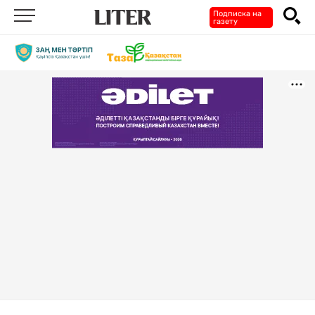
Подписка на
газету