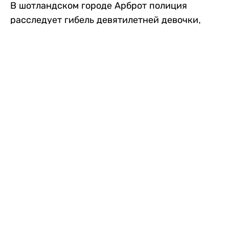
В шотландском городе Арброт полиция
расследует гибель девятилетней девочки,
которую нашли с тяжелыми травмами в
промышленной зоне, где семья разбила
палаточный лагерь. По подозрению в
убийстве ребенка задержан ее 35-летний
отец, передает
Liter.kz
со ссылкой на
The Sun
.
По данным полиции, семья из Западного
Йоркшира приехала в Арброт и разбила
палатку на территории заброшенной
промышленной зоны неподалеку от пляжа.
Вместе с родителями были двое детей.
Местные жители рассказали, что вечером в
воскресенье заметили палатку рядом с
автомобилем Peugeot.