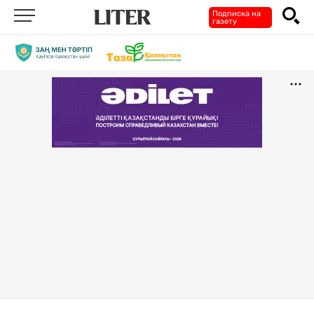
Подписка на
газету