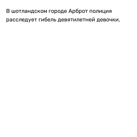
В шотландском городе Арброт полиция
расследует гибель девятилетней девочки,
которую нашли с тяжелыми травмами в
промышленной зоне, где семья разбила
палаточный лагерь. По подозрению в
убийстве ребенка задержан ее 35-летний
отец, передает
Liter.kz
со ссылкой на
The Sun
.
По данным полиции, семья из Западного
Йоркшира приехала в Арброт и разбила
палатку на территории заброшенной
промышленной зоны неподалеку от пляжа.
Вместе с родителями были двое детей.
Местные жители рассказали, что вечером в
воскресенье заметили палатку рядом с