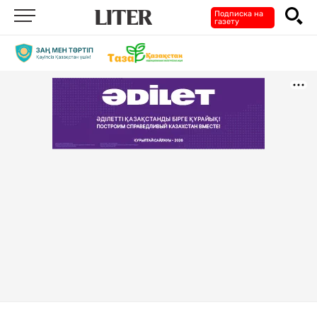
Подписка на
газету