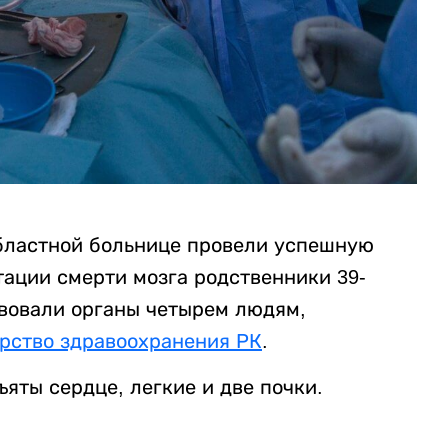
областной больнице провели успешную
тации смерти мозга родственники 39-
твовали органы четырем людям,
рство здравоохранения РК
.
яты сердце, легкие и две почки.