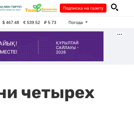
Подписка на газету
Погода
$
467.48
€
539.52
₽
5.73
ни четырех