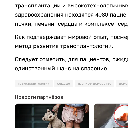
трансплантации и высокотехнологичны
здравоохранения находятся 4080 пацие
почки, печени, сердца и комплексе “сер
Как подтверждает мировой опыт, посме
метод развития трансплантологии.
Следует отметить, для пациентов, ожид
единственный шанс на спасение.
трансплантология
сердце
трупное донорство
доно