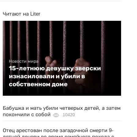
Читают на Liter
Новости мира
15-летнюю девушку зверски
изнасиловали и убили в
собственном доме
Бабушка и мать убили четверых детей, а затем
покончили с собой
10420
Отец арестован после загадочной смерти 9-
летней дочери во время семейного похода с