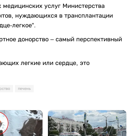
х медицинских услуг Министерства
нтов, нуждающихся в трансплантации
дце-легкое”.
ртное донорство – самый перспективный
ающих легкие или сердце, это
рство
печень