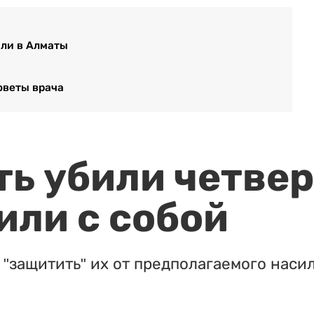
ли в Алматы
оветы врача
ть убили четвер
или с собой
"защитить" их от предполагаемого насил