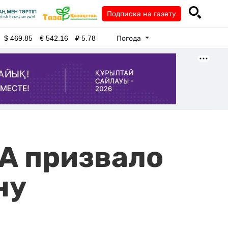
Подписка на газету
Погода
$
469.85
€
542.16
₽
5.78
А призвало
ну