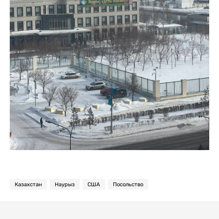
Казахстан
Наурыз
США
Посольство