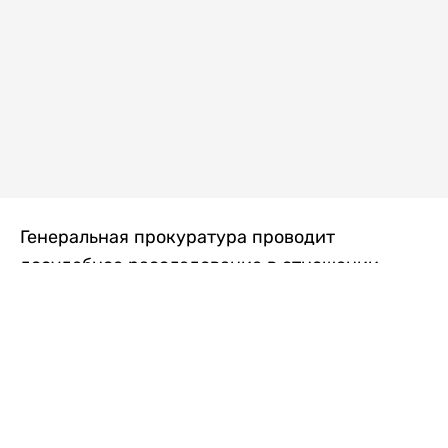
Генеральная прокуратура проводит
досудебное расследование в отношении
преступной группы, длительное время
занимавшейся экономической контрабандой
товаров из Китая в Казахстан, передает
Liter.kz
со ссылкой на Генпрокуратуру РК.
"Следствием установлено, что из 37