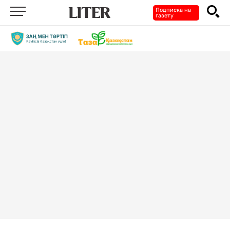
Подписка на
газету