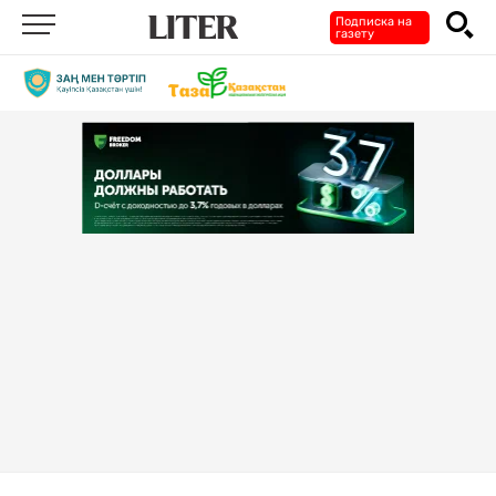
Подписка на
газету