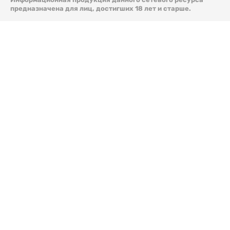
предназначена для лиц, достигших 18 лет и старше.
© 2026 Liter.kz. Все права защищены.
Скачать
электронную версию газеты Liter.kz № 88 от 8 авг.