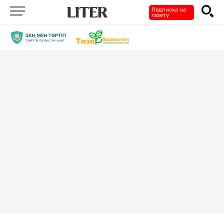
Подписка на
газету