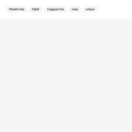
Убийство
США
подросток
нож
клоун