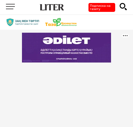
Подписка на
газету