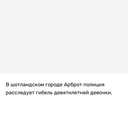
В шотландском городе Арброт полиция
расследует гибель девятилетней девочки,
которую нашли с тяжелыми травмами в
промышленной зоне, где семья разбила
палаточный лагерь. По подозрению в
убийстве ребенка задержан ее 35-летний