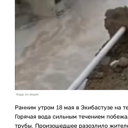
Кадр из видео
Ранним утром 18 мая в Экибастузе на т
Горячая вода сильным течением побежал
трубы. Произошедшее разозлило жителе