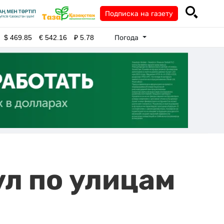
Подписка на газету
Погода
$
469.85
€
542.16
₽
5.78
ул по улицам