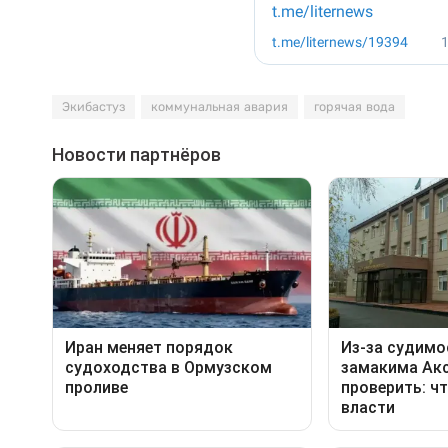
Экибастуз
коммунальная авария
горячая вода